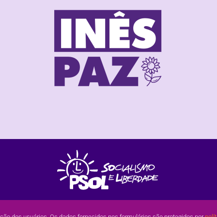
ação dos usuários. Os dados fornecidos nos formulários são protegidos por
polí