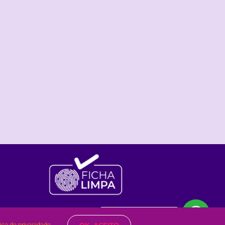
Olá?
Posso te ajudar?
tica de privacidade.