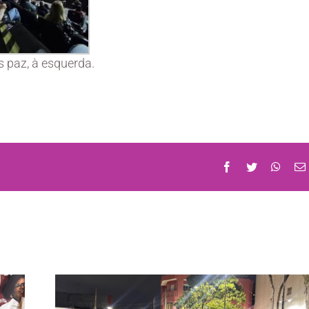
s paz, à esquerda.
Facebook
Twitter
What