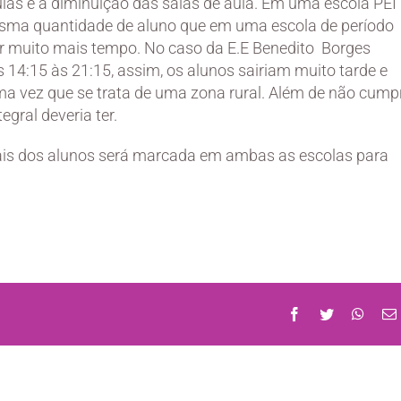
las é a diminuição das salas de aula. Em uma escola PEI
mesma quantidade de aluno que em uma escola de período
r muito mais tempo. No caso da E.E Benedito Borges
as 14:15 às 21:15, assim, os alunos sairiam muito tarde e
uma vez que se trata de uma zona rural. Além de não cumpr
gral deveria ter.
ais dos alunos será marcada em ambas as escolas para
Facebook
Twitter
What