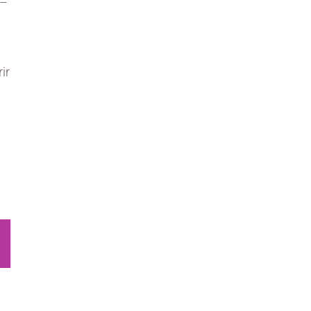
 –
ir
sApp
Email