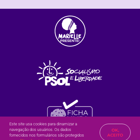
Este site usa cookies para dinamizar a
navegação dos usuários. Os dados
OK,
Olá?
Posso te ajudar?
ACEITO
fornecidos nos formulários são protegidos
2022 | Inês Paz do PSOL / Mogi das Cruzes – SP