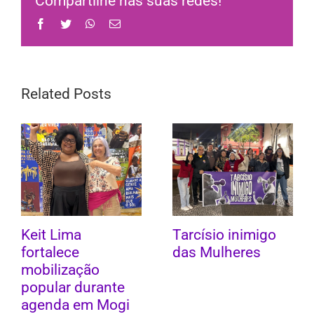
Compartilhe nas suas redes!
Facebook
Twitter
WhatsApp
Email
Related Posts
Keit Lima
Tarcísio inimigo
fortalece
das Mulheres
mobilização
popular durante
agenda em Mogi