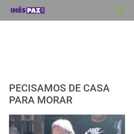
Skip
to
content
PECISAMOS DE CASA
PARA MORAR
View
Larger
Image