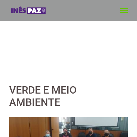
Skip
to
content
VERDE E MEIO
AMBIENTE
View
Larger
Image