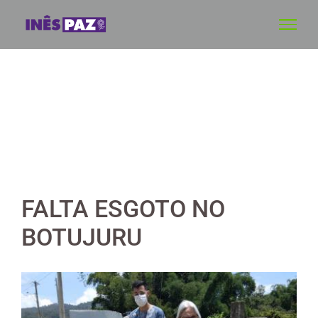
Skip
to
content
FALTA ESGOTO NO
BOTUJURU
View
Larger
Image