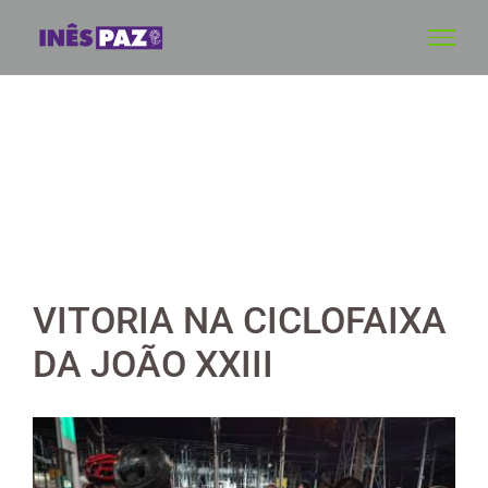
Skip
to
content
VITORIA NA CICLOFAIXA
DA JOÃO XXIII
View
Larger
Image