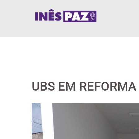
Skip
to
content
UBS EM REFORMA
View
Larger
Image