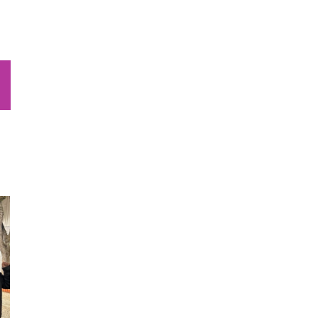
sApp
Email