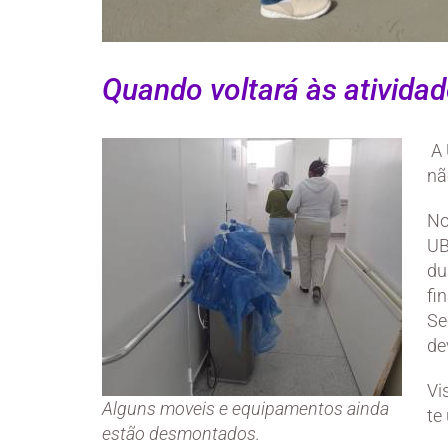
Quando voltará às ativida
A 
nã
No
UB
du
fi
Se
de
Vi
Alguns moveis e equipamentos ainda
te
estão desmontados.