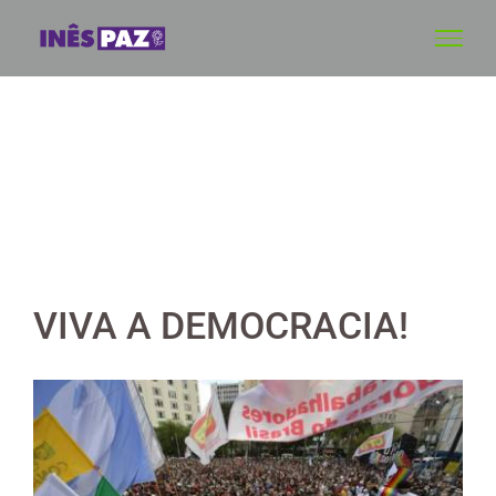
Skip
to
content
VIVA A DEMOCRACIA!
View
Larger
Image