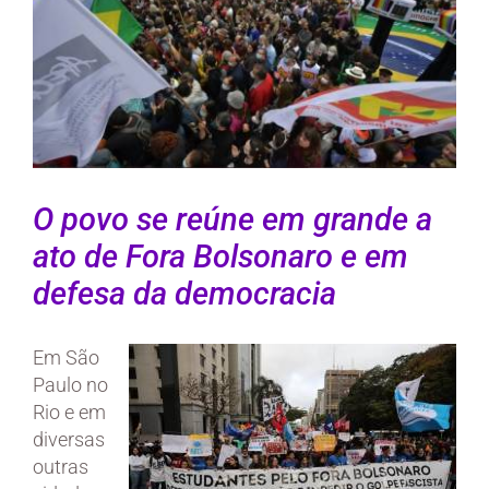
O povo se reúne em grande a
ato de Fora Bolsonaro e em
defesa da democracia
Em São
Paulo no
Rio e em
diversas
outras