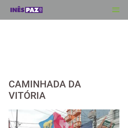
Skip
to
content
CAMINHADA DA
VITÓRIA
View
Larger
Image