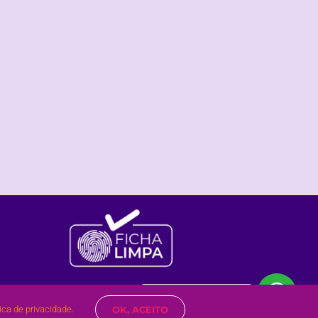
Olá?
Posso te ajudar?
tica de privacidade.
OK, ACEITO