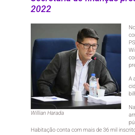
2022
No
co
PS
Wi
co
pr
A 
ci
bi
Na
Willian Harada
ar
pú
Habitação conta com mais de 36 mil inscrit