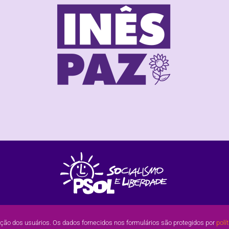
ação dos usuários. Os dados fornecidos nos formulários são protegidos por
polí
2022 | Inês Paz do PSOL / Mogi das Cruzes – SP