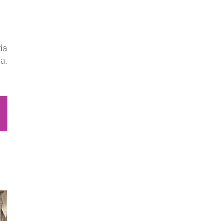
da
ia.
sApp
Email