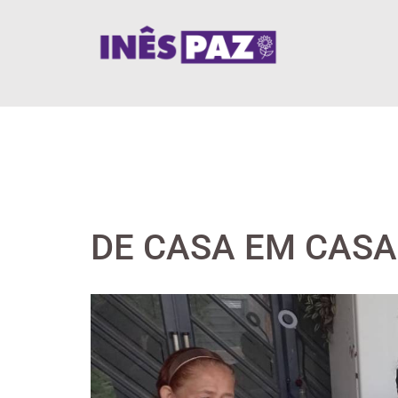
Skip
to
content
DE CASA EM CASA
View
Larger
Image