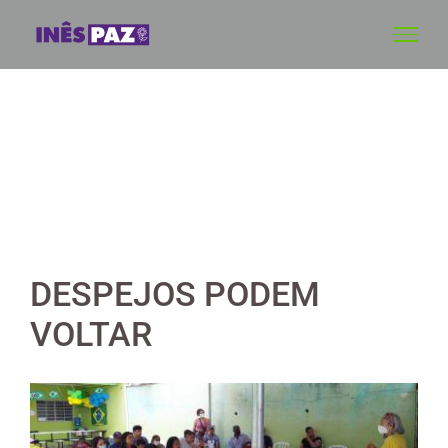
Skip
to
content
DESPEJOS PODEM
VOLTAR
View
Larger
Image