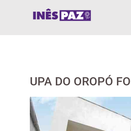
Skip
to
content
UPA DO OROPÓ FO
View
Larger
Image