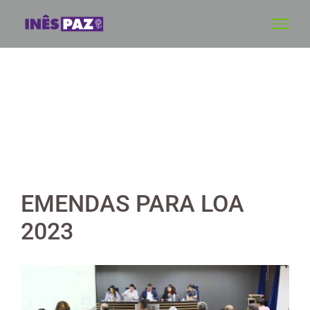
Skip
to
content
EMENDAS PARA LOA
2023
View
Larger
Image