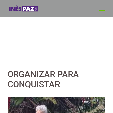
Skip
to
content
ORGANIZAR PARA
CONQUISTAR
View
Larger
Image