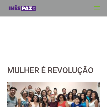
Skip
to
content
MULHER É REVOLUÇÃO
View
Larger
Image