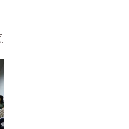
az
7º