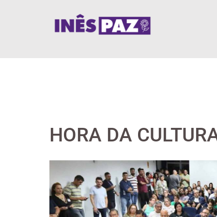
Skip
to
content
HORA DA CULTURA
View
Larger
Image