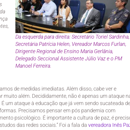
s
rda
ança
tes,
Da esquerda para direita: Secretário Toriel Sardinha,
Secretária Patrícia Helen, Vereador Marcos Furlan,
Dirigente Regional de Ensino Maria Gerlânia,
Delegado Seccional Assistente Júlio Vaz e o PM
Manoel Ferreira.
samos de medidas imediatas. Além disso, cabe ver e
ar muito além. Decididamente, não é apenas um ataque n
. É um ataque à educação que já vem sendo sucateada d
 formas. Precisamos pensar em pós pandemia com
mento psicológico. É importante a cultura de paz, é precis
studos das redes sociais.” Foi a fala da
vereadora Inês Pa