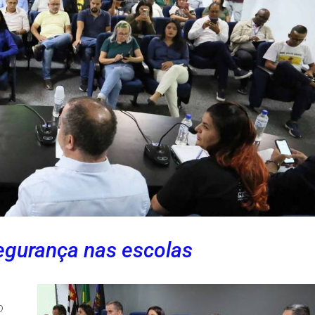
egurança nas escolas
o