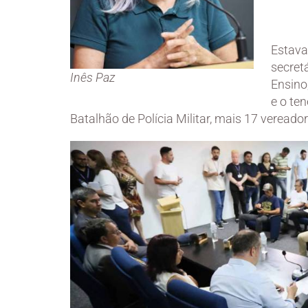
Estava
secretá
Inês Paz
Ensino
e o te
Batalhão de Polícia Militar, mais 17 vereador