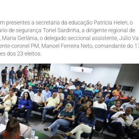
m presentes a secretária da educação Patrícia Helen, o
rio de segurança Toriel Sardinha, a dirigente regional de
, Maria Gerlânia, o delegado seccional assistente, Júlio V
nente-coronel PM, Manoel Ferreira Neto, comandante do 1
es dos 23 eleitos.