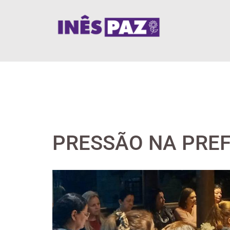
Skip
to
content
PRESSÃO NA PREF
View
Larger
Image