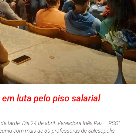
em luta pelo piso salarial
de tarde. Dia 24 de abril. Vereadora Inês Paz – PSOL
reuniu com mais de 30 professoras de Salesópolis.