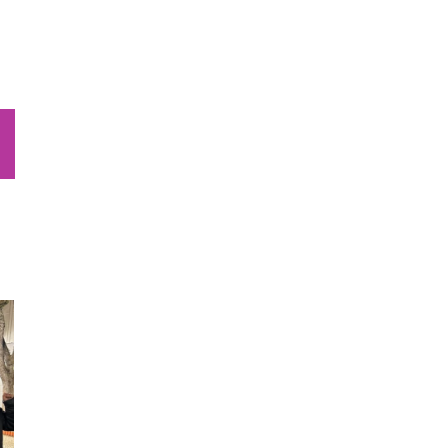
sApp
Email