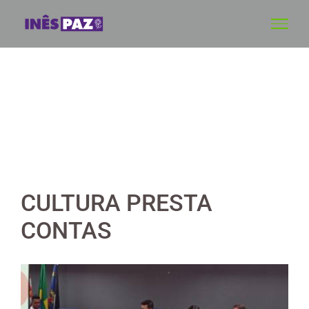
Skip
to
content
CULTURA PRESTA
CONTAS
View
Larger
Image