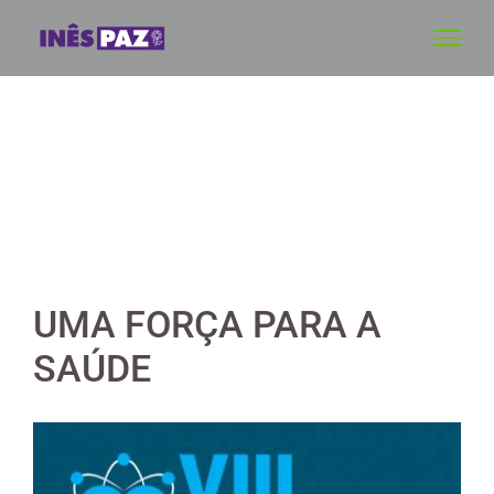
Skip
to
content
UMA FORÇA PARA A
SAÚDE
View
Larger
Image