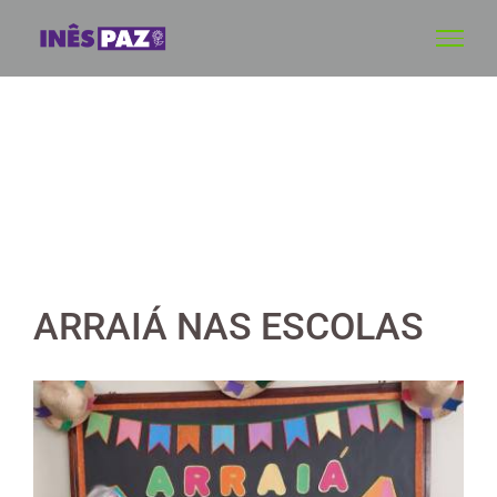
Skip
to
content
ARRAIÁ NAS ESCOLAS
View
Larger
Image