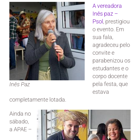
A vereadora
Inês paz –
Psol
, prestigiou
o evento. Em
sua fala,
agradeceu pelo
convite e
parabenizou os
estudantes e o
corpo docente
pela festa, que
Inês Paz
estava
completamente lotada.
Ainda no
sábado,
a APAE –