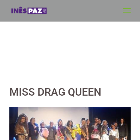
Skip
to
content
MISS DRAG QUEEN
View
Larger
Image