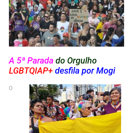
A 5ª Parada
do Orgulho
LGBTQIAP+
desfila por Mogi
O