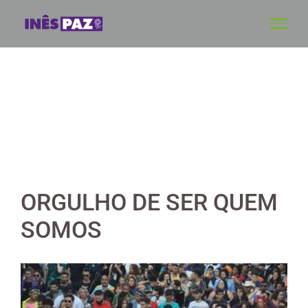
Skip
to
content
ORGULHO DE SER QUEM
SOMOS
View
Larger
Image