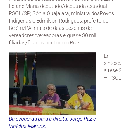
Ediane Maria deputado/deputada estadual
PSOL/SP; Sônia Guajajara, ministra dosPovos
Indígenas e Edmilson Rodrigues, prefeito de
Belém/PA; mais de duas dezenas de
vereadores/vereadoras e quase 30 mil
filiadas/filiados por todo o Brasil.
Em
síntese,
a tese 3
– PSOL
Da esquerda para a direita: Jorge Paz e
Vinícius Martins.