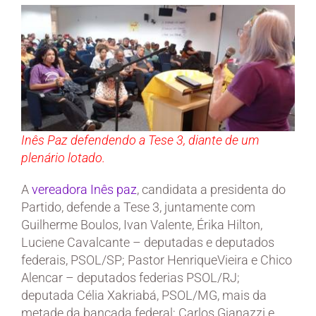
Inês Paz defendendo a Tese 3, diante de um
plenário lotado.
A
vereadora Inês paz
, candidata a presidenta do
Partido, defende a Tese 3, juntamente com
Guilherme Boulos, Ivan Valente, Érika Hilton,
Luciene Cavalcante – deputadas e deputados
federais, PSOL/SP; Pastor HenriqueVieira e Chico
Alencar – deputados federias PSOL/RJ;
deputada Célia Xakriabá, PSOL/MG, mais da
metade da bancada federal; Carlos Gianazzi e