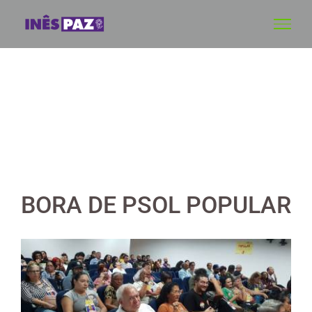
Skip
to
content
BORA DE PSOL POPULAR
View
Larger
Image