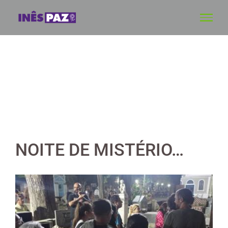
Skip
to
content
NOITE DE MISTÉRIO…
View
Larger
Image