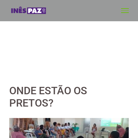
Skip
to
content
ONDE ESTÃO OS
PRETOS?
View
Larger
Image