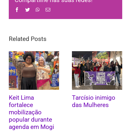
Compartilhe nas suas redes!
Facebook
Twitter
WhatsApp
Email
Related Posts
Keit Lima
Tarcísio inimigo
fortalece
das Mulheres
mobilização
popular durante
agenda em Mogi