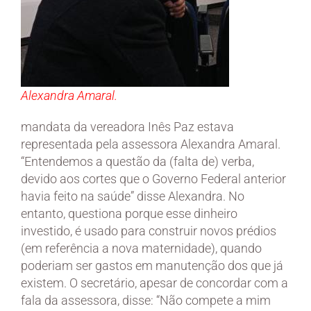
Alexandra Amaral.
mandata da vereadora Inês Paz estava
representada pela assessora Alexandra Amaral.
“Entendemos a questão da (falta de) verba,
devido aos cortes que o Governo Federal anterior
havia feito na saúde” disse Alexandra. No
entanto, questiona porque esse dinheiro
investido, é usado para construir novos prédios
(em referência a nova maternidade), quando
poderiam ser gastos em manutenção dos que já
existem. O secretário, apesar de concordar com a
fala da assessora, disse: “Não compete a mim