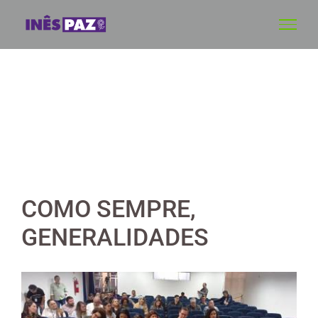
Skip
to
content
COMO SEMPRE,
GENERALIDADES
View
Larger
Image