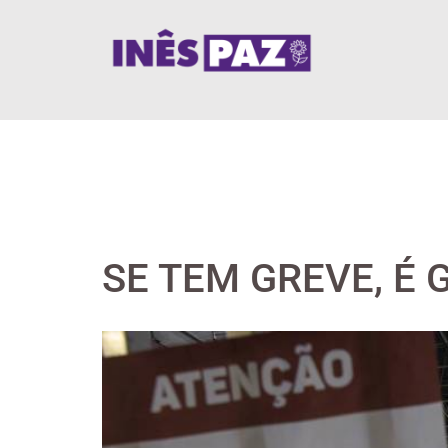
Skip
to
content
SE TEM GREVE, É 
View
Larger
Image