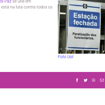
ês Paz
se une em
está na luta contra todos os
Foto Uol.
Facebook
Twitter
What