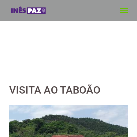
Skip
to
content
VISITA AO TABOÃO
View
Larger
Image