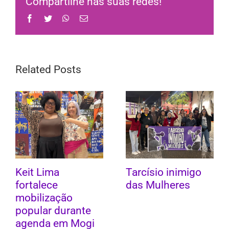
Compartilhe nas suas redes!
Facebook
Twitter
WhatsApp
Email
Related Posts
Keit Lima
Tarcísio inimigo
fortalece
das Mulheres
mobilização
popular durante
agenda em Mogi