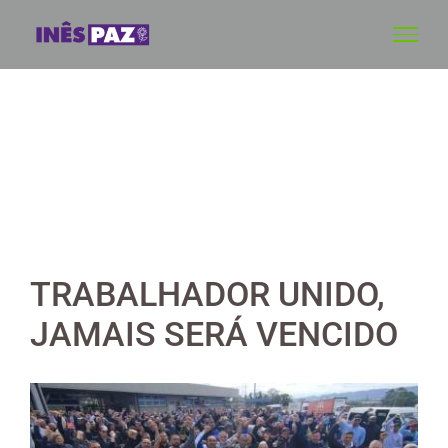
Skip
to
content
TRABALHADOR UNIDO,
JAMAIS SERÁ VENCIDO
View
Larger
Image