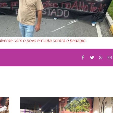
lverde com o povo em luta contra o pedágio.
Facebook
Twitter
What