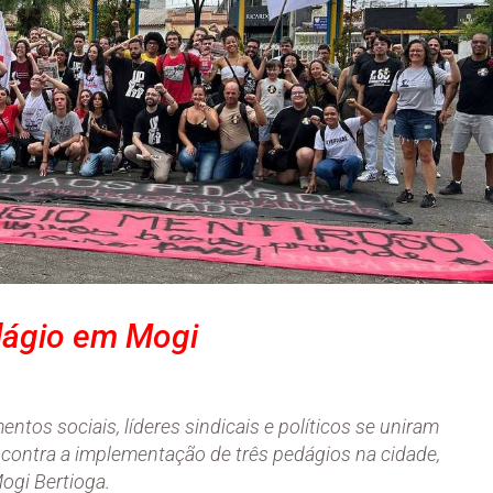
dágio em Mogi
ntos sociais, líderes sindicais e políticos se uniram
contra a implementação de três pedágios na cidade,
ogi Bertioga.