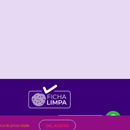
Olá?
Posso te ajudar?
tica de privacidade.
OK, ACEITO