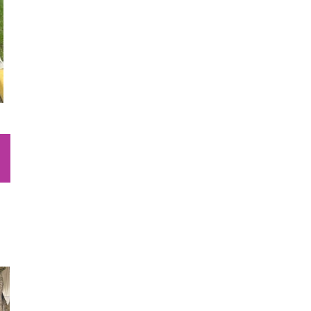
sApp
Email