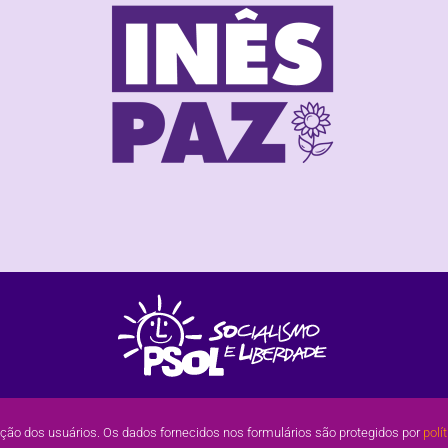
ação dos usuários. Os dados fornecidos nos formulários são protegidos por
polí
2022 | Inês Paz do PSOL / Mogi das Cruzes – SP