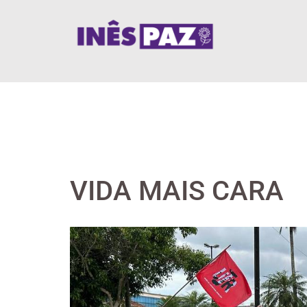
Skip
to
content
VIDA MAIS CARA
View
Larger
Image