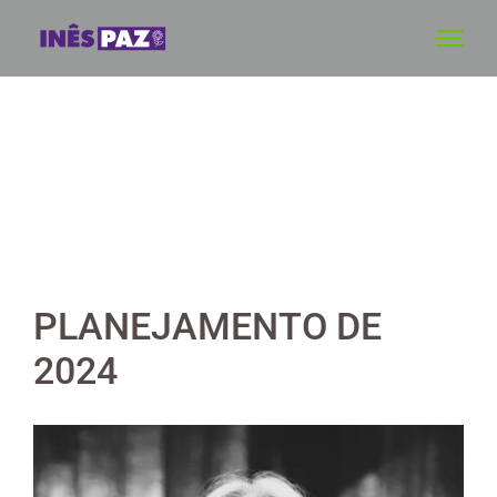
Skip
to
content
PLANEJAMENTO DE
2024
View
Larger
Image