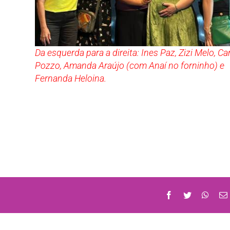
Da esquerda para a direita: Ines Paz, Zizi Melo, Ca
Pozzo, Amanda Araújo (com Anaí no forninho) e
Fernanda Heloina.
Facebook
Twitter
What