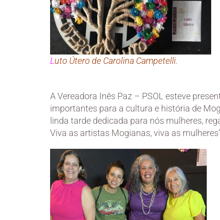
L
uto Útero de Carolina Campetelli.
A Vereadora Inês Paz – PSOL esteve presen
importantes para a cultura e história de Mog
linda tarde dedicada para nós mulheres, rega
Viva as artistas Mogianas, viva as mulheres”