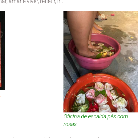
 amar e viver, refletir, ir”.
.
Oficina de escalda pés com
rosas.