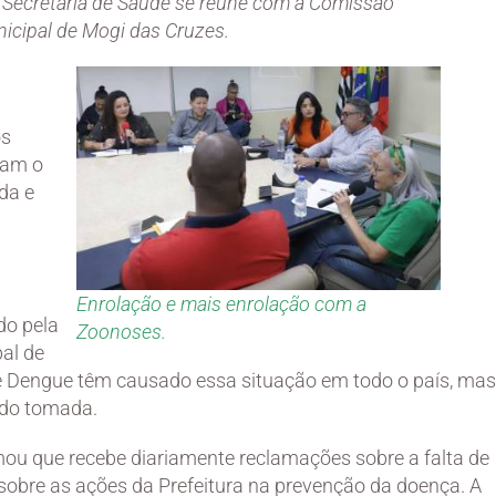
. Secretaria de Saúde se reúne com a Comissão
cipal de Mogi das Cruzes.
os
ram o
da e
Enrolação e mais enrolação com a
do pela
Zoonoses.
pal de
e Dengue têm causado essa situação em todo o país, mas
ndo tomada.
mou que recebe diariamente reclamações sobre a falta de
obre as ações da Prefeitura na prevenção da doença. A