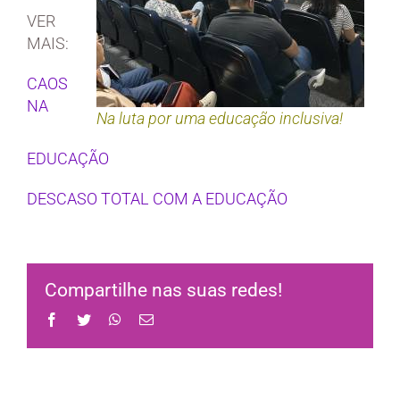
VER
MAIS:
CAOS
NA
Na luta por uma educação inclusiva!
EDUCAÇÃO
DESCASO TOTAL COM A EDUCAÇÃO
Compartilhe nas suas redes!
Facebook
Twitter
WhatsApp
Email