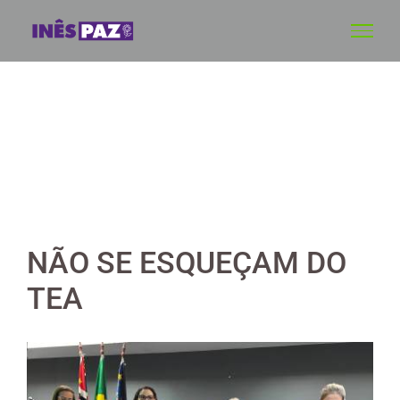
Skip
to
content
NÃO SE ESQUEÇAM DO
TEA
View
Larger
Image