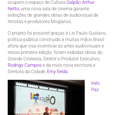
ocupam o espaço de Cultura
Galpão Arthur
Netto
, uma nova sala de cinema garante
exibições de grandes obras de audiovisual de
Artistas e produtores Mogianos.
O projeto foi possível graças à Lei Paulo Gustavo,
política pública construída a muitas mãos Brasil
afora que visa incentivar às artes audiovisuais e
nessa primeira edição, foram exibidas obras do
Grande Cineasta, Diretor e Produtor Executivo,
Rodrigo Campos
e da mais nova escritora e
Diretora da Cidade,
Emy fields
.
Inês
Paz