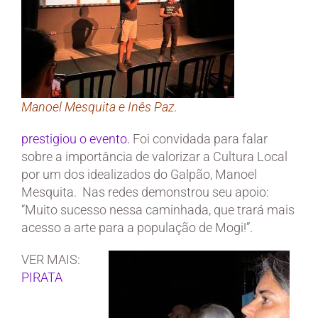
Manoel Mesquita e Inês Paz.
prestigiou o e
vento.
Foi convidada para falar
sobre a importância de valorizar a Cultura Local
por um dos idealizados do Galpão, Manoel
Mesquita. Nas redes demonstrou seu apoio:
“Muito sucesso nessa caminhada, que trará mais
acesso a arte para a população de Mogi!”.
VER MAIS:
PIRATA