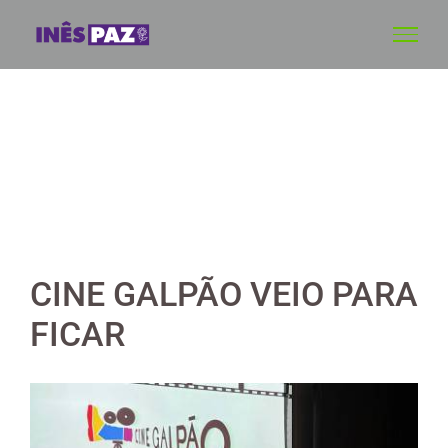
Skip
to
content
CINE GALPÃO VEIO PARA
FICAR
View
Larger
Image