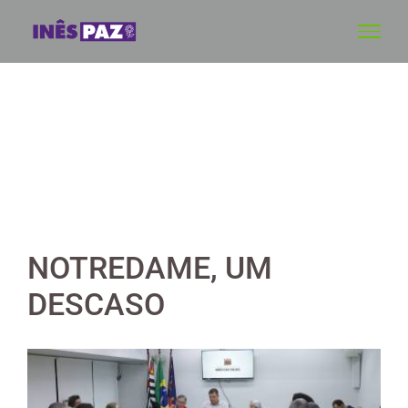
Skip
to
content
NOTREDAME, UM
DESCASO
View
Larger
Image