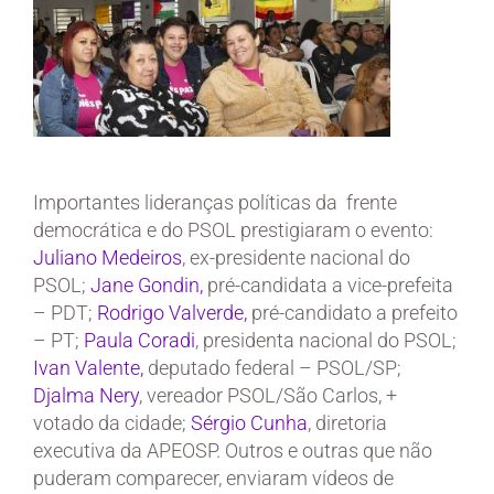
Importantes lideranças políticas da frente
democrática e do PSOL prestigiaram o evento:
Juliano Medeiros
, ex-pre
sidente nacional do
PSOL;
Jane Gondin,
pré-candidata a vice-prefeita
– PDT;
Rodrigo Valverde,
pré-candidato a prefeito
– PT;
Paula Coradi
, presidenta nacional do PSOL;
Ivan Valente,
deputado federal – PSOL/SP;
Djalma Nery
, vereador PSOL/São Carlos, +
votado da cidade;
Sérgio Cunha
, dir
etoria
executiva da APEOSP. Outros e outras que não
puderam comparecer, e
nv
iaram vídeos de