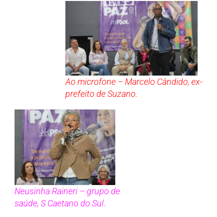
Ao microfone – Marcelo Cândido, ex-
prefeito de Suzano.
Neusinha Raineri – grupo de
saúde, S Caetano do Sul
.