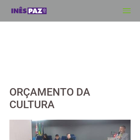
Skip
to
content
ORÇAMENTO DA
CULTURA
View
Larger
Image