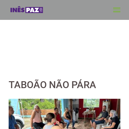
Skip
to
content
TABOÃO NÃO PÁRA
View
Larger
Image